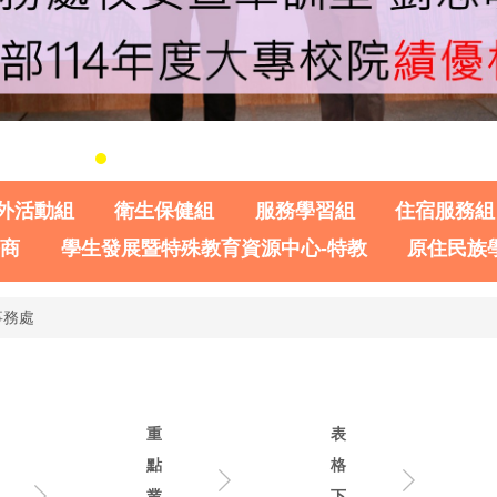
外活動組
衛生保健組
服務學習組
住宿服務組
諮商
學生發展暨特殊教育資源中心-特教
原住民族
事務處
重
表
點
格
業
下