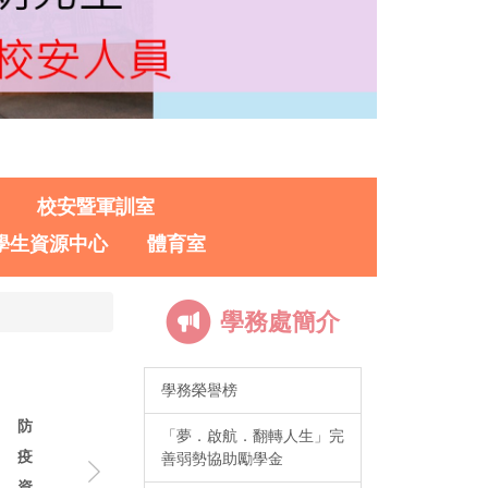
校安暨軍訓室
學生資源中心
體育室
學務處簡介
學務榮譽榜
防
「夢．啟航．翻轉人生」完
疫
善弱勢協助勵學金
資