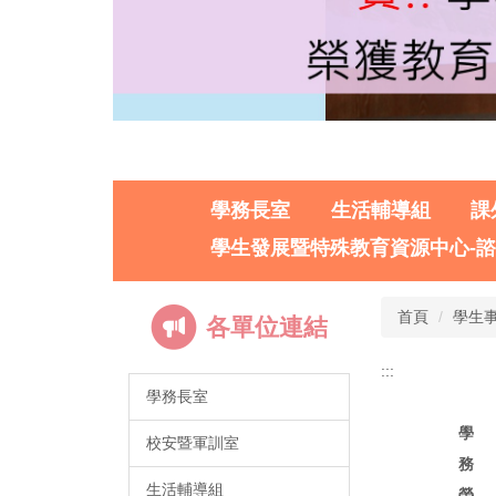
學務長室
生活輔導組
課
學生發展暨特殊教育資源中心-
首頁
學生
各單位連結
:::
學務長室
學
校安暨軍訓室
務
生活輔導組
榮