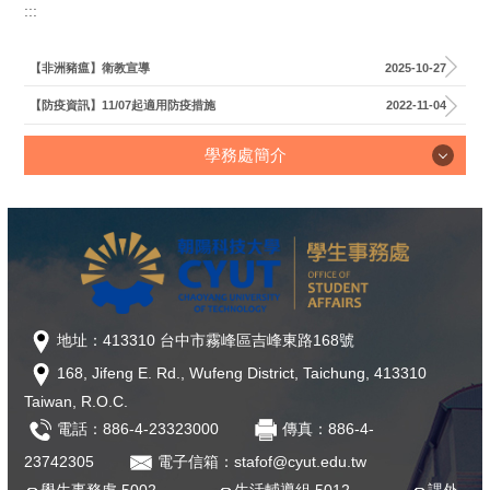
:::
學務長室
【非洲豬瘟】衛教宣導
2025-10-27
校安暨軍訓室
【防疫資訊】11/07起適用防疫措施
2022-11-04
生活輔導組
學務處簡介
課外活動組
原住民族學生資源中心
學務處簡介
衛生保健組
學務榮譽榜
服務學習組
「夢．啟航．翻轉人生」完善弱勢協助勵學金
地址：413310 台中市霧峰區吉峰東路168號
學生發展中心
168, Jifeng E. Rd., Wufeng District, Taichung, 413310
近期社團活動公告
特殊教育資源中心
Taiwan, R.O.C.
表格下載
電話：886-4-23323000
傳真：886-4-
住宿服務組
23742305
電子信箱：stafof@cyut.edu.tw
學務活動時間
體育室