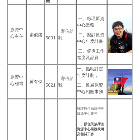
機
一、綜理原資
中心業務
原資中
寄信給
廖俊鑑
二、擬訂原資
心主任
5001
我
中心年度計畫
三、督導工作
進度及品質
一、協助訂定
年度計劃，
原資中
寄信給
黃有傑
心秘書
5021
我
二、推展原資
中心相關事務
辦理原住民族學生
資源中心業務
一、原住民族學生
資源中心業務統籌
及相關工作