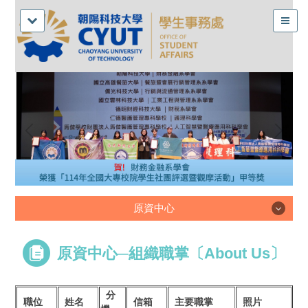
原資中心
原資中心
原資中心─組織職掌〔About Us〕
分
職位
姓名
信箱
主要職掌
照片