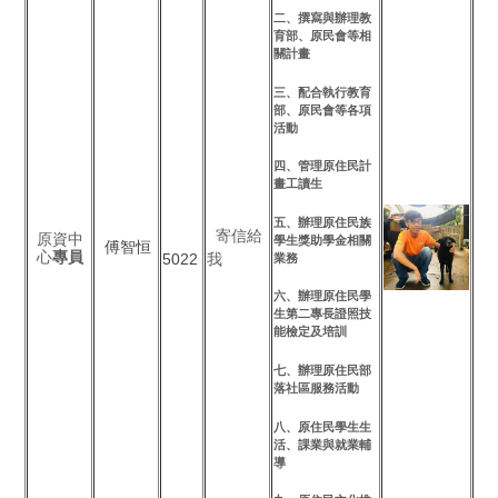
二、撰寫與辦理教
育部、原民會等相
關計畫
三、配合執行教育
部、原民會等各項
活動
四、管理原住民計
畫工讀生
五、辦理原住民族
寄信給
原資中
學生獎助學金相關
傅智恒
心
專員
5022
我
業務
六、辦理原住民學
生第二專長證照技
能檢定及培訓
七、辦理原住民部
落社區服務活動
八、原住民學生生
活、課業與就業輔
導