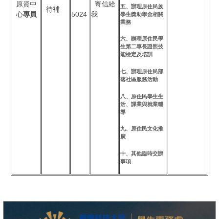
原資中
寄信給
五、辦理原住民族
待補
心
專員
5024
我
學生獎助學金相關
業務
六、辦理原住民學
生第二專長證照技
能檢定及培訓
七、辦理原住民部
落社區服務活動
八、原住民學生生
活、課業與就業輔
導
九、原住民文化推
廣
十、其他臨時交辦
事項