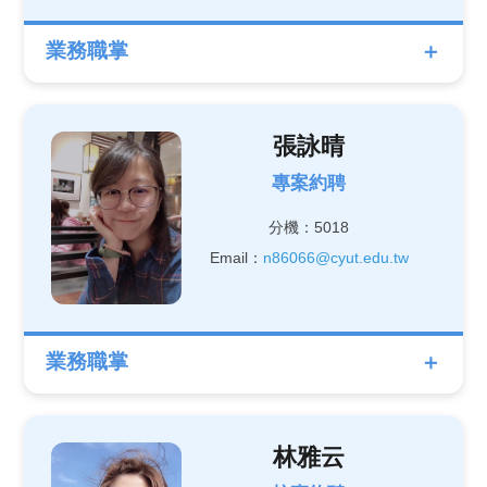
業務職掌
張詠晴
專案約聘
分機：5018
Email：
n86066@cyut.edu.tw
業務職掌
林雅云