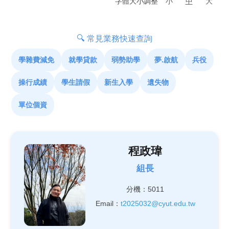
字體大小調整
小
中
大
🔍 常見業務快速查詢
學雜費減免
就學貸款
弱勢助學
夢.啟航
兵役
操行成績
學生請假
新生入學
遺失物
單位個資
程政瑋
組長
分機：5011
Email：
t2025032@cyut.edu.tw