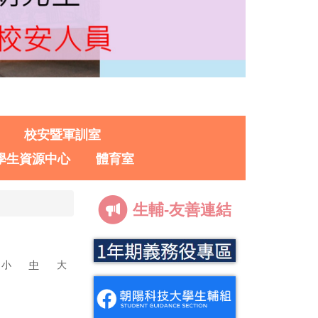
校安暨軍訓室
學生資源中心
體育室
生輔-友善連結
小
中
大