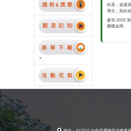
科系：資通系
科系：工
學生：吳松祐
學生：阮
發明獎，
參加 2025 第 36 屆 ITEX 馬來西亞發明獎，
因涉犯洗
榮獲金牌。
方法院判
4-1 學期
114-1 學期
地址：413310 台中市霧峰區吉峰東路