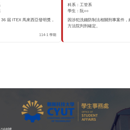
管系
科系：資通系
○○
學生：王○○
錢防制法相關刑事案件，經臺中地
因三人以上共同詐欺取財未遂
刑確定。
法院判刑確定。
114-1 學期
168號