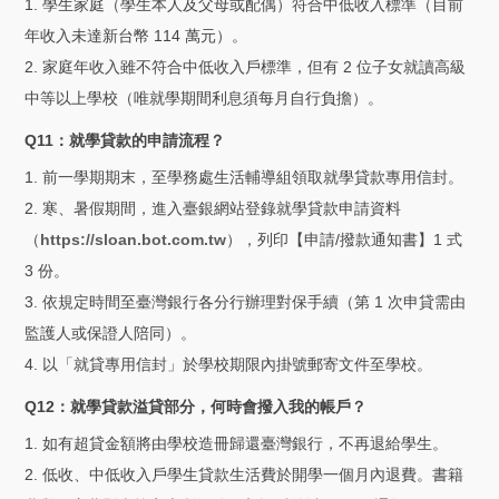
1. 學生家庭（學生本人及父母或配偶）符合中低收入標準（目前
年收入未達新台幣 114 萬元）。
2. 家庭年收入雖不符合中低收入戶標準，但有 2 位子女就讀高級
中等以上學校（唯就學期間利息須每月自行負擔）。
Q11：就學貸款的申請流程？
1. 前一學期期末，至學務處生活輔導組領取就學貸款專用信封。
2. 寒、暑假期間，進入臺銀網站登錄就學貸款申請資料
（
https://sloan.bot.com.tw
），列印【申請/撥款通知書】1 式
3 份。
3. 依規定時間至臺灣銀行各分行辦理對保手續（第 1 次申貸需由
監護人或保證人陪同）。
4. 以「就貸專用信封」於學校期限內掛號郵寄文件至學校。
Q12：就學貸款溢貸部分，何時會撥入我的帳戶？
1. 如有超貸金額將由學校造冊歸還臺灣銀行，不再退給學生。
2. 低收、中低收入戶學生貸款生活費於開學一個月內退費。書籍