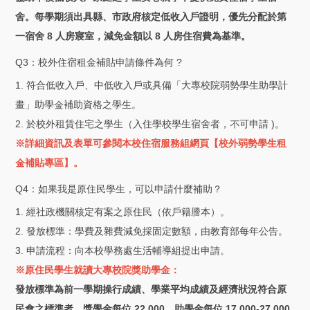
舍。每學期須出具縣、市政府核定低收入戶證明，優先分配於第
一宿舍 8 人房寢室，減免金額以 8 人房住宿費為基準。
Q3：校外住宿租金補貼申請條件為何 ?
1. 符合低收入戶、中低收入戶或具備「大專校院弱勢學生助學計
畫」助學金補助資格之學生。
2. 於校外租賃住宅之學生（入住學校學生宿舍者，不可申請 )。
※詳細資訊及表單可參閱本校住宿服務組網頁【校外弱勢學生租
金補貼專區】。
Q4：如果我是原住民學生，可以申請什麼補助？
1. 經社政機關核定有案之原住民（依戶籍謄本）。
2. 發放標準：學費及雜費減免採固定數額，由教育部每年公告。
3. 申請流程：向本校學務處生活輔導組提出申請。
※原住民學生就讀大專校院獎助學金：
發放標準為前一學期操行成績、學業平均成績及經濟狀況符合原
民會之標準者。獎學金每位 22,000、助學金每位 17,000-27,000