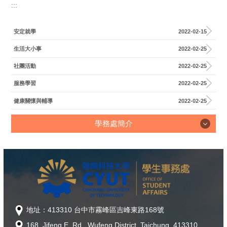
:::
學務長室
安定就學
2022-02-15
校安暨軍訓室
生活大小事
2022-02-25
生活輔導組
社團活動
2022-02-25
課外活動組
服務學習
2022-02-25
原住民族學生資源中心
健康關懷與輔導
2022-02-25
衛生保健組
學務處簡介
服務學習組
學務處簡介
學生發展中心
特殊教育資源中心
學務榮譽榜
住宿服務組
「夢．啟航．翻轉人生」完善弱勢協助勵學金
地址：413310 台中市霧峰區吉峰東路168號
168, Jifeng E. Rd., Wufeng District, Taichung, 413310
體育室