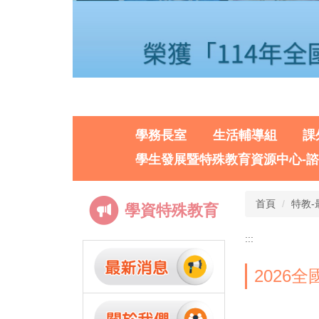
學務長室
生活輔導組
課
學生發展暨特殊教育資源中心-
首頁
特教-
學資特殊教育
:::
2026