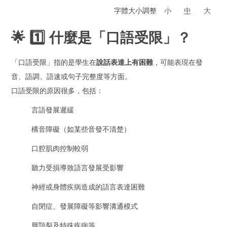
字體大小調整
小
中
大
🌟 1️⃣ 什麼是「口語受限」？
「口語受限」指的是學生在
說話表達上有困難
，可能表現在發
音、語調、語速或句子完整度等方面。
口語受限的原因很多，包括：
言語發展遲緩
構音障礙（如某些音發不清楚）
口腔肌肉控制較弱
聽力受損導致語言發展受影響
神經或身體疾病造成的語言表達困難
自閉症、發展障礙等影響溝通模式
唇顎裂及特殊疾病等