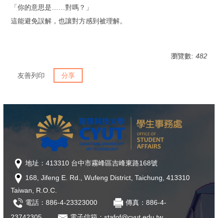
「你的意思是……對嗎？」
這能避免誤解，也讓對方感到被理解。
瀏覽數:
482
友善列印
分享
地址：413310 台中市霧峰區吉峰東路168號
168, Jifeng E. Rd., Wufeng District, Taichung, 413310
Taiwan, R.O.C.
電話：886-4-23323000
傳真：886-4-
23742305
電子信箱：stafof@cyut.edu.tw