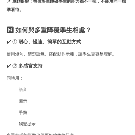
📌
重點提醒：每位多重障礙學生的能力都不一樣，不能用同一標
準看待。
2️⃣ 如何與多重障礙學生相處？
✔️ ①
耐心、慢速、簡單的互動方式
使用短句、清楚語氣、搭配動作示範，讓學生更容易理解。
✔️ ②
多感官支持
同時用：
語音
圖示
手勢
觸覺提示