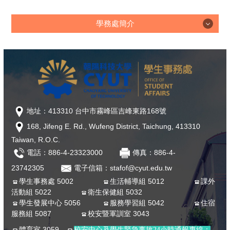
學務處簡介
學務處簡介
學務榮譽榜
「夢．啟航．翻轉人生」完善弱勢協助勵學金
地址：413310 台中市霧峰區吉峰東路168號
168, Jifeng E. Rd., Wufeng District, Taichung, 413310
近期社團活動公告
Taiwan, R.O.C.
表格下載
電話：886-4-23323000
傳真：886-4-
23742305
電子信箱：stafof@cyut.edu.tw
學務活動時間
學生事務處 5002
生活輔導組 5012
課外
活動組 5022
衛生保健組 5032
人員介紹
學生發展中心 5056
服務學習組 5042
住宿
服務組 5087
校安暨軍訓室 3043
法規專區
體育室 3059
校安中心及學生緊急事故24小時通報專線：