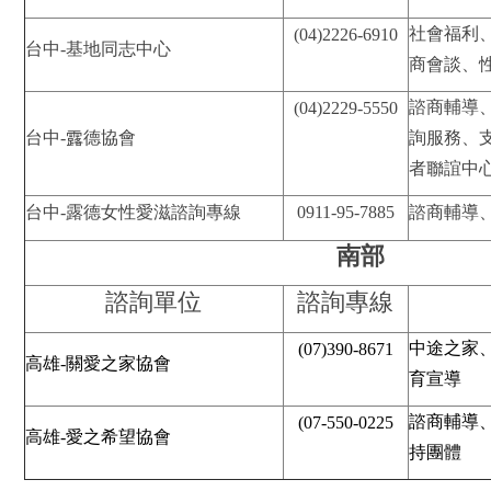
社會福利
(04)2226-6910
台中-基地同志中心
商會談、
諮商輔導
(04)2229-5550
台中-露德協會
詢服務、
者聯誼中
台中-露德女性愛滋諮詢專線
0911-95-7885
諮商輔導
南部
諮詢單位
諮詢專線
中途之家
(07)390-8671
高雄-關愛之家協會
育宣導
諮商輔導
(07
-550-0225
高雄-愛之希望協會
持團體