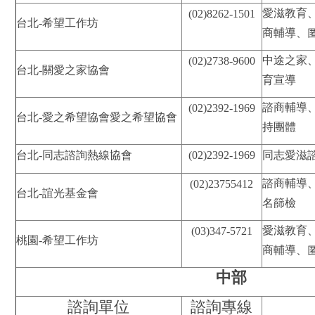
愛滋教育
(02)8262-1501
台北-希望工作坊
商輔導、
中途之家
(02)2738-9600
台北-關愛之家協會
育宣導
諮商輔導
(02)2392-1969
台北-愛之希望協會愛之希望協會
持團體
台北-同志諮詢熱線協會
(02)2392-1969
同志愛滋
諮商輔導
(02)23755412
台北-誼光基金會
名篩檢
愛滋教育
(03)347-5721
桃園-希望工作坊
商輔導、
中部
諮詢單位
諮詢專線