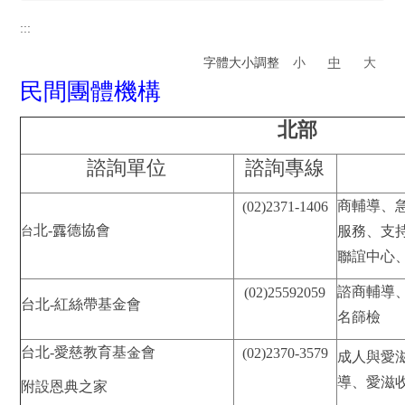
學務長室
:::
校安暨軍訓室
字體大小調整
小
中
大
民間團體機構
生活輔導組
北部
課外活動組
諮詢單位
諮詢專線
原住民族學生資源中心
商輔導、
(02)2371-1406
衛生保健組
北-露德協會
服務、支
台
服務學習組
聯誼中心
學生發展中心
諮商輔導
(02)25592059
台北-紅絲帶基金會
名篩檢
特殊教育資源中心
台北-愛慈教育基金會
(02)2370-3579
成人與愛
住宿服務組
導、愛滋
附設恩典之家
體育室