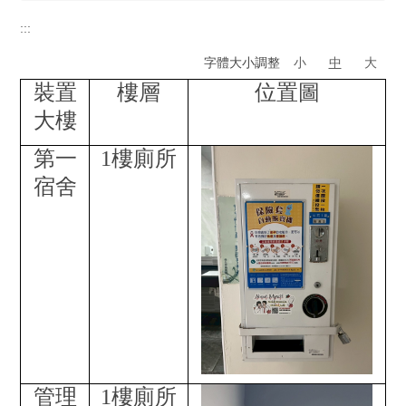
學務長室
:::
校安暨軍訓室
字體大小調整
小
中
大
裝置
樓層
位置圖
生活輔導組
大樓
課外活動組
第一
1
樓廁所
原住民族學生資源中心
宿舍
衛生保健組
服務學習組
學生發展中心
特殊教育資源中心
住宿服務組
管理
1
樓廁所
體育室