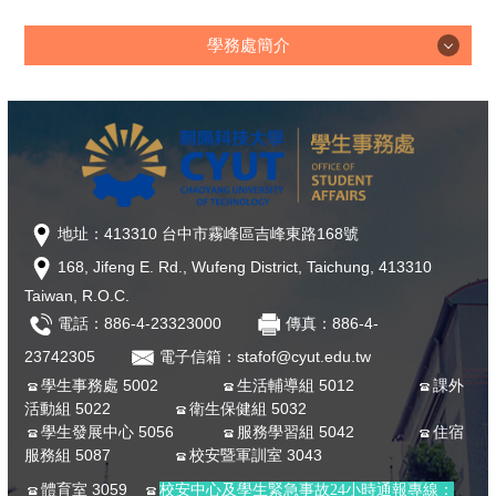
學務處簡介
學務處簡介
學務榮譽榜
「夢．啟航．翻轉人生」完善弱勢協助勵學金
地址：413310 台中市霧峰區吉峰東路168號
168, Jifeng E. Rd., Wufeng District, Taichung, 413310
近期社團活動公告
Taiwan, R.O.C.
表格下載
電話：886-4-23323000
傳真：886-4-
23742305
電子信箱：stafof@cyut.edu.tw
學務活動時間
學生事務處 5002
生活輔導組 5012
課外
活動組 5022
衛生保健組 5032
人員介紹
學生發展中心 5056
服務學習組 5042
住宿
服務組 5087
校安暨軍訓室 3043
法規專區
體育室 3059
校安中心及學生緊急事故24小時通報專線：