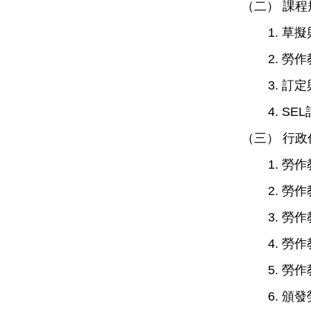
（二） 課
1.
草擬
2.
勞作
3.
訂定
4. S
（三） 行政
1.
勞作
2.
勞作
3.
勞作
4.
勞作
5.
勞作
6.
頒發