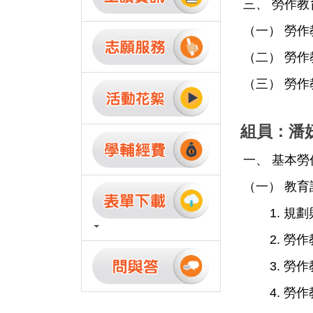
三、 勞作教
（一） 勞
（二） 勞
（三） 勞
組員：潘妍
一、 基本
（一） 教育
1.
規劃
2.
勞作
3.
勞作
4.
勞作