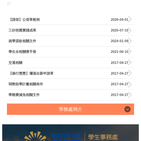
:::
學務長室
【請假】公假單範例
2026-04-01
校安暨軍訓室
三好校園實踐成果
2025-07-10
生活輔導組
就學貸款相關文件
2024-01-09
課外活動組
學生全程關懷手冊
2021-06-10
原住民族學生資源中心
交通相關
2017-04-27
衛生保健組
【操行獎懲】彌過自新申請單
2017-04-27
弱勢助學計畫相關表件
2017-04-27
服務學習組
學雜費減免相關文件
2017-04-27
學生發展中心
學務處簡介
特殊教育資源中心
學務處簡介
住宿服務組
體育室