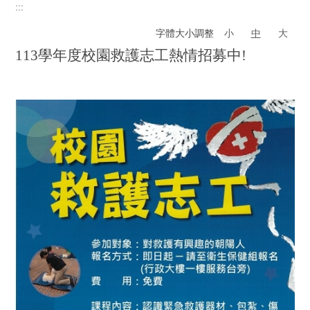
:::
學務長室
字體大小調整
小
中
大
校安暨軍訓室
113學年度校園救護志工熱情招募中!
生活輔導組
課外活動組
原住民族學生資源中心
衛生保健組
服務學習組
學生發展中心
特殊教育資源中心
住宿服務組
體育室