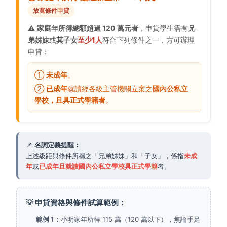
放寬條件申貸
⚠️
家庭年所得總額超過 120 萬元者
，申貸學生需有
兄
弟姊妹
或
其
子女
至少1人
符合下列條件之一，方可辦理
申貸：
①
未成年
。
②
已成年
就讀經各級主管機關立案之
國內公私立
學校，且具正式學籍者
。
📌
名詞定義提醒：
上述級距與條件所稱之「兄弟姊妹」和「子女」，係指
未成
年
或
已成年且就讀國內公私立學校具正式學籍
者。
💡 申貸資格與條件試算範例：
範例 1：
小明家年所得 115 萬（120 萬以下），無論手足