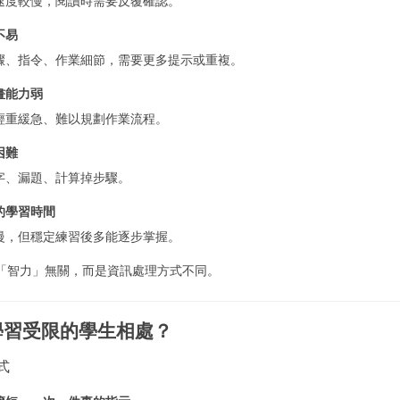
速度較慢，閱讀時需要反覆確認。
不易
驟、指令、作業細節，需要更多提示或重複。
畫能力弱
輕重緩急、難以規劃作業流程。
困難
字、漏題、計算掉步驟。
的學習時間
慢，但穩定練習後多能逐步掌握。
「智力」無關，而是資訊處理方式不同。
與學習受限的學生相處？
式