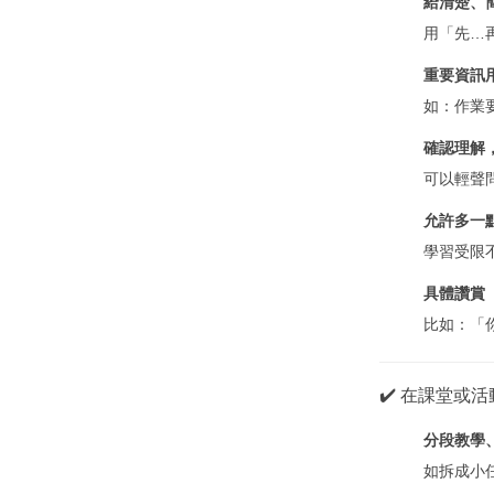
給清楚、
用「先…
重要資訊
如：作業
確認理解
可以輕聲
允許多一
學習受限
具體讚賞
比如：「
✔️ 在課堂或
分段教學
如拆成小任務