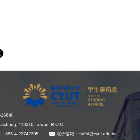
168號
, Taichung, 413310 Taiwan, R.O.C.
：886-4-23742305
電子信箱：stafof@cyut.edu.tw