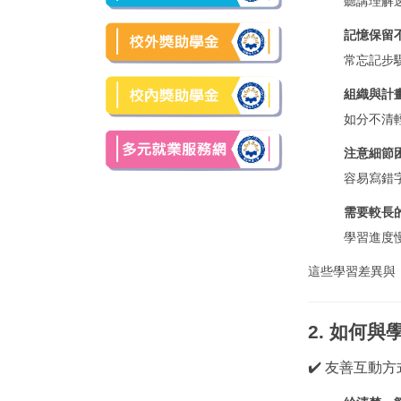
聽講理解
記憶保留
常忘記步
組織與計
如分不清
注意細節
容易寫錯
需要較長
學習進度
這些學習差異與
2. 如何
✔️ 友善互動方