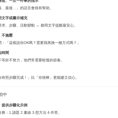
簡短、一次一件事的指示
再…最後…」的語言會很有幫助。
用文字或圖示補充
要求、步驟、活動變動 → 都用文字提醒最安心。
，不施壓
問：「這樣說你OK嗎？需要我再換一種方式嗎？」
點時間
不等於不努力，他們常需要較慢的節奏。
你有照步驟完成！」比「你很棒」更能建立信心。
活動中
、提供步驟化示例
：1.讀題 2.畫線 3.想方法 4.作答。