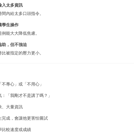
輸入太多資訊
時間內給太多口頭指令。
讓學生操作
範例能大大降低焦慮。
協助，但不強迫
持比被指定的壓力更小。
「不專心」或「不用心」
氣：「我剛才不是講了嗎？」
快、大量資訊
生完成，會讓他更害怕嘗試
學比較速度或成績