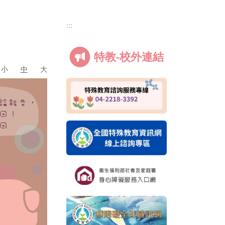
:::
特教-校外連結
小
中
大