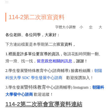
:::
114-2第二次班宣資料
字體大小調整
小
中
大
各位老師、各位同學，大家好：
下方連結檔案是
本學期第二次
班
宣
資料，
1.裡面是許多單位要宣導的資訊，
敬請花點時間翻一翻、
滑一滑、找一找，
留意跟您相關的訊息
，
謝謝！
朝陽
2.
學生發展暨特殊教育中心(諮商輔
導
) 臉書粉絲團：
科技大學 SDC 學生發展中心諮商
歡迎按讚加入！
暨特殊教育
3.學生發展
中心(諮商輔
導
) I
nstagram
：
朝陽科
大學發中心諮商
歡迎追蹤！
114-2第二次班會宣導資料連結