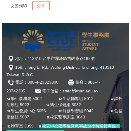
友善列印
分享
地址：413310 台中市霧峰區吉峰東路168號
168, Jifeng E. Rd., Wufeng District, Taichung, 413310
Taiwan, R.O.C.
電話：886-4-23323000
傳真：886-4-
23742305
電子信箱：stafof@cyut.edu.tw
學生事務處 5002
生活輔導組 5012
課外
活動組 5022
衛生保健組 5032
學生發展中心 5056
服務學習組 5042
住宿
服務組 5087
校安暨軍訓室 3043
體育室 3059
校安中心及學生緊急事故24小時通報專線：