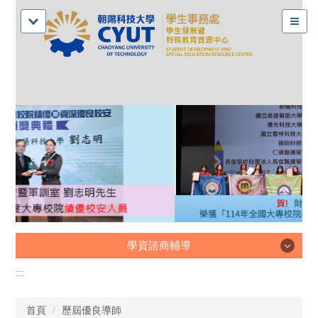
學資諮商輔導
:::
學資諮商輔導
首頁
歷屆優良導師