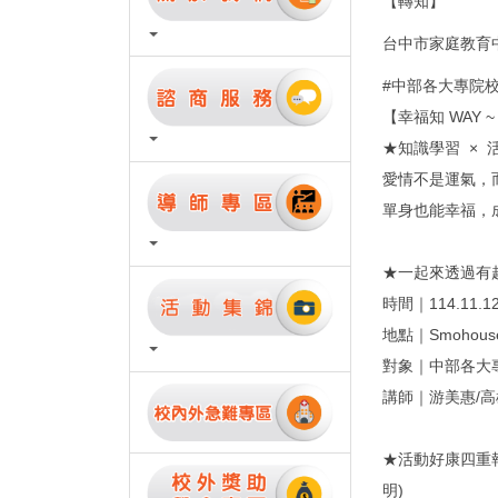
【轉知】
台中市家庭教育
#中部各大專院校
【幸福知 WAY
★知識學習 × 
愛情不是運氣，
單身也能幸福，
★一起來透過有
時間｜114.11.1
地點｜Smohou
對象｜中部各大
講師｜游美惠/
★活動好康四重報
明)