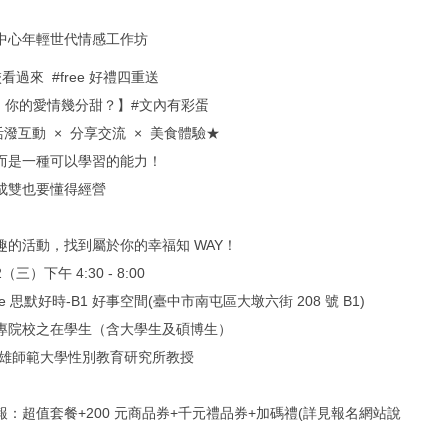
中心年輕世代情感工作坊
看過來 #free 好禮四重送
 ~ 你的愛情幾分甜？】#文內有彩蛋
活潑互動 × 分享交流 × 美食體驗★
而是一種可以學習的能力！
成雙也要懂得經營
趣的活動，找到屬於你的幸福知 WAY！
2（三）下午 4:30 - 8:00
se 思默好時-B1 好事空間(臺中市南屯區大墩六街 208 號 B1)
專院校之在學生（含大學生及碩博生）
高雄師範大學性別教育研究所教授
：超值套餐+200 元商品券+千元禮品券+加碼禮(詳見報名網站說