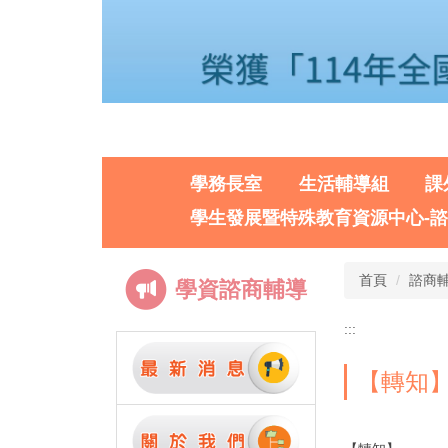
學務長室
生活輔導組
課
學生發展暨特殊教育資源中心-
首頁
諮商輔
學資諮商輔導
:::
【轉知