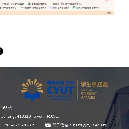
168號
, Taichung, 413310 Taiwan, R.O.C.
：886-4-23742305
電子信箱：stafof@cyut.edu.tw