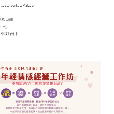
://reurl.cc/MzE6vm
UN 城市
育中心
你幸福前進中