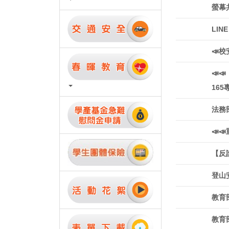
螢幕
LI
📣
📣
165
法務
📣
【反
登山
教育
教育