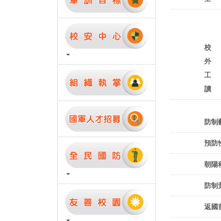
校
外
工
讀
防制
預防
朝陽
防制
返國