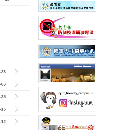
-23
-06
-25
-15
-12