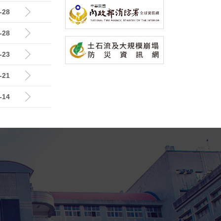
-28
-28
-23
-21
-14