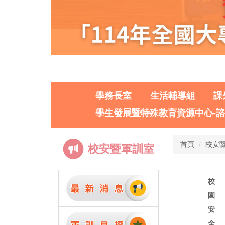
學務長室
生活輔導組
課
學生發展暨特殊教育資源中心-
首頁
校安
校安暨軍訓室
校
園
安
全