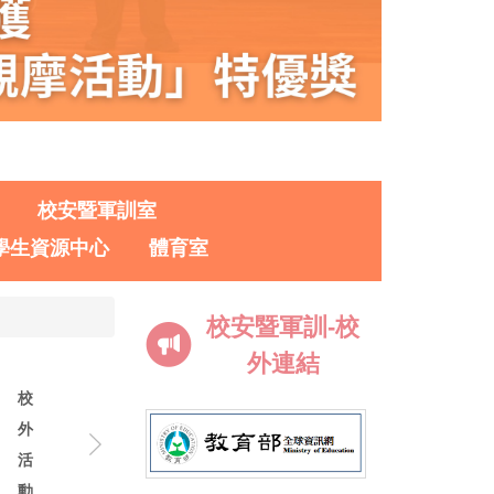
校安暨軍訓室
學生資源中心
體育室
校安暨軍訓-校
外連結
校
外
活
動