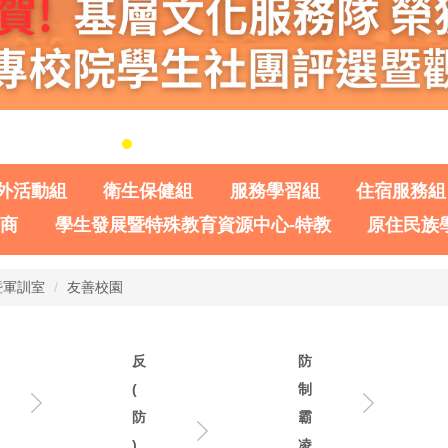
外活動組
衛生保健組
服務學習組
住宿服務組
諮商
學生發展暨特殊教育資源中心-特教
原住民族
暨軍訓室
友善校園
反
防
(
制
防
霸
)
凌