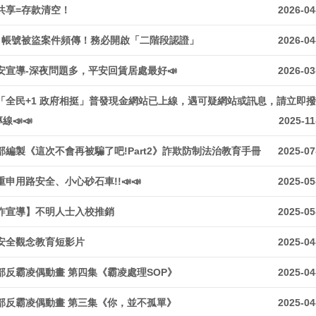
共享=存款清空！
2026-04
NE 帳號被盜案件頻傳！務必開啟「二階段認證」
2026-04
校安宣導-深夜問題多，平安回賃居處最好📣
2026-03
📣「全民+1 政府相挺」普發現金網站已上線，遇可疑網站或訊息，請立即
專線📣📣
2025-11
部編製《這次不會再被騙了吧!Part2》詐欺防制法治教育手冊
2025-07
重申用路安全、小心砂石車!!📣📣
2025-05
詐宣導】不明人士入校推銷
2025-05
安全觀念教育短影片
2025-04
部反霸凌偶動畫 第四集《霸凌處理SOP》
2025-04
部反霸凌偶動畫 第三集《你，並不孤單》
2025-04