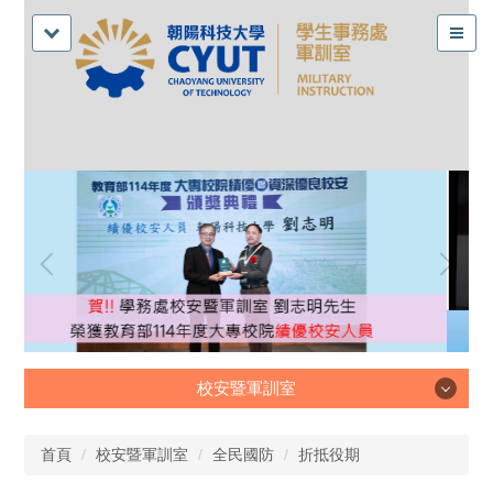
校安暨軍訓室
校安暨軍訓室
首頁
校安暨軍訓室
全民國防
折抵役期