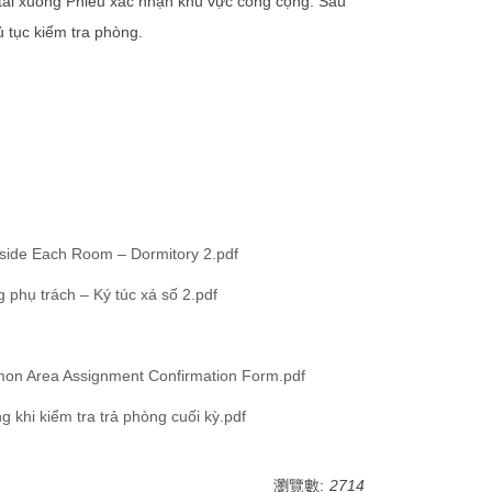
 tải xuống Phiếu xác nhận khu vực công cộng. Sau
ủ tục kiểm tra phòng.
 Each Room – Dormitory 2.pdf
rách – Ký túc xá số 2.pdf
ea Assignment Confirmation Form.pdf
iểm tra trả phòng cuối kỳ.pdf
瀏覽數:
2714