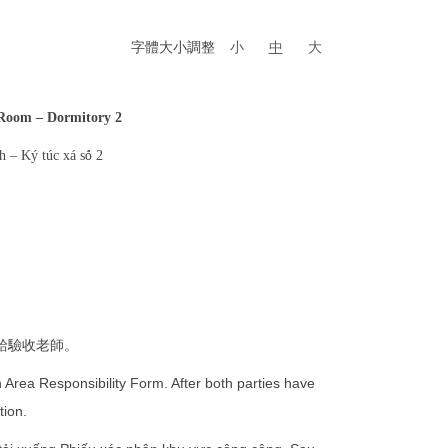
字體大小調整
小
中
大
 Room – Dormitory 2
ố
h – Ký túc xá s
2
給驗收老師。
 Area Responsibility Form. After both parties have
tion.