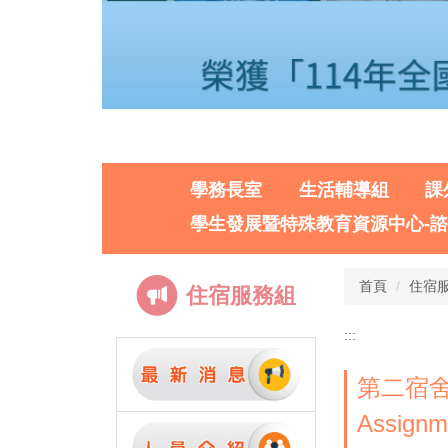
學務長室
生活輔導組
課
學生發展暨特殊教育資源中心-
首頁
住宿服
住宿服務組
:::
第二宿舍各
Assignme