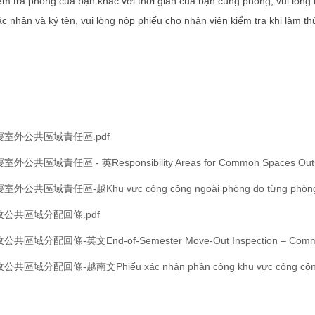
iểm tra phòng của bạn khác với thời gian của bạn cùng phòng, vui lòng
ác nhận và ký tên, vui lòng nộp phiếu cho nhân viên kiểm tra khi làm th
室外公共區域責任區.pdf
共區域責任區 - 英Responsibility Areas for Common Spaces Outside
共區域責任區-越Khu vực công cộng ngoài phòng do từng phòng phụ t
公共區域分配回條.pdf
域分配回條-英文End-of-Semester Move-Out Inspection – Common Ar
域分配回條-越南文Phiếu xác nhận phân công khu vực công cộng khi k