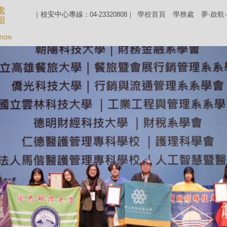
｜校安中心專線
學校首頁
學務處
夢‧啟航
：04-23320808｜