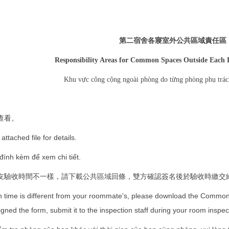
第二宿舍各寢室外公共區域責任區
Responsibility Areas for Common Spaces Outside Each
ự
ộ
ừ
ụ
Khu v
c công c
ng ngoài phòng do t
ng phòng ph
trác
查看。
ttached file for details.
đính kèm để xem chi tiết.
友驗收時間不一樣，請下載公共區域回條，雙方確認簽名後於驗收時繳交
on time is different from your roommate's, please download the Common
gned the form, submit it to the inspection staff during your room inspec