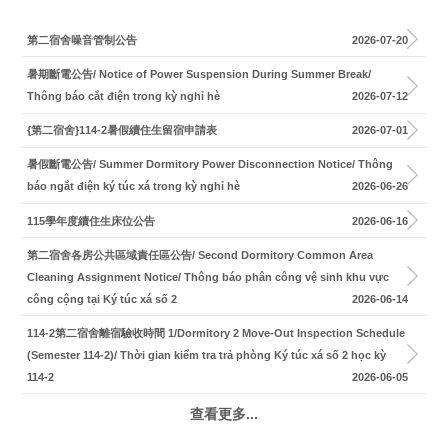
第二宿舍噪音管制公告
2026-07-20
暑期斷電公告/ Notice of Power Suspension During Summer Break/
Thông báo cắt điện trong kỳ nghỉ hè
2026-07-12
{第二宿舍}114-2暑假續住生留宿申請表
2026-07-01
暑假斷電公告/ Summer Dormitory Power Disconnection Notice/ Thông
báo ngắt điện ký túc xá trong kỳ nghỉ hè
2026-06-26
115學年度續住生床位公告
2026-06-16
第二宿舍各房公共區域責任區公告/ Second Dormitory Common Area
Cleaning Assignment Notice/ Thông báo phân công vệ sinh khu vực
công cộng tại Ký túc xá số 2
2026-06-14
114-2第二宿舍離宿驗收時間 1/Dormitory 2 Move-Out Inspection Schedule
(Semester 114-2)/ Thời gian kiểm tra trả phòng Ký túc xá số 2 học kỳ
114-2
2026-06-05
查看更多...