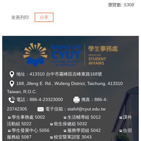
瀏覽數:
5308
友善列印
分享
地址：413310 台中市霧峰區吉峰東路168號
168, Jifeng E. Rd., Wufeng District, Taichung, 413310
Taiwan, R.O.C.
電話：886-4-23323000
傳真：886-4-
23742305
電子信箱：stafof@cyut.edu.tw
學生事務處 5002
生活輔導組 5012
課外
活動組 5022
衛生保健組 5032
學生發展中心 5056
服務學習組 5042
住宿
服務組 5087
校安暨軍訓室 3043