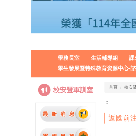
學務長室
生活輔導組
課
學生發展暨特殊教育資源中心-
首頁
校安
校安暨軍訓室
:::
返國前