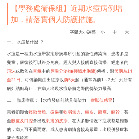
【學務處衛保組】近期水痘病例增
加，請落實個人防護措施。
字體大小調整
小
中
大
一、 水痘是什麼 ？
水痘是一種由水痘帶狀疱疹病毒所引起的急性傳染病，患者多是
兒童，康復後可以終身免疫。經人與人接觸直接傳播、經患者的
飛沫
或散佈在
空氣
中的
鼻喉分泌物(接觸水泡液)
傳播，潛
伏期為14
至21日
。可傳染期由出紅疹以
前5天
起（通常為前1～2天）到所有
病灶結痂為止，在病人出現水痘疹前之際的傳染力最高。
二、 臨床症狀：【水痘發疹前就具傳染力
症狀似感冒
】
患者初期會
輕微發燒
、
疲倦
和
軟弱無力
、
頭皮
、
腋窩
、
軀幹
，甚
至
眼皮及口腔
會出現
刺癢的皮疹
。在大多數情況下症狀都是輕微
的，病人可不藥而癒。成人患者病情會較為嚴重，出現併發症和
死亡率較高。