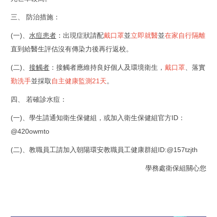
三、 防治措施：
(一)、
水痘患者
：出現症狀請配
戴口罩
並
立即就醫
並
在家自行隔離
直到給醫生評估沒有傳染力後再行返校。
(二)、
接觸者
：接觸者應維持良好個人及環境衛生，
戴口罩
、落實
勤洗手
並採取
自主健康監測21天
。
四、 若確診水痘：
(一)、學生請通知衛生保健組，或加入衛生保健組官方ID：
@420owmto
(二)、教職員工請加入朝陽環安教職員工健康群組ID:@157tzjth
學務處衛保組關心您