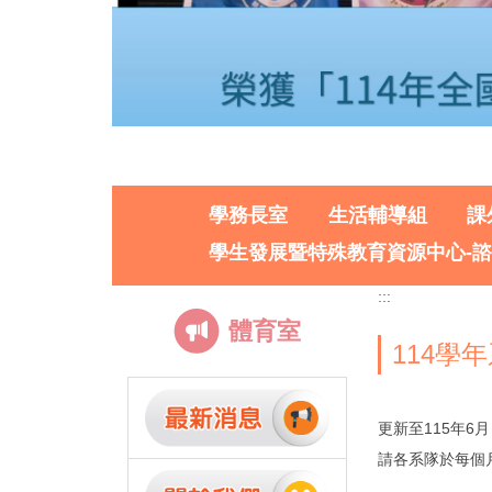
學務長室
生活輔導組
課
學生發展暨特殊教育資源中心-
:::
體育室
114學
更新至115年6月
請各系隊於每個月