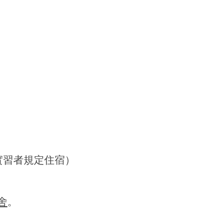
實習者規定住宿）
舍
。