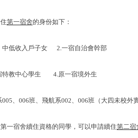
續住
第一宿舍
的身份如下：
、中低收入戶子女
2.
一宿自治會幹部
宿特教中心學生
4.
原一宿境外生
系
005
、
006
班、飛航系
002
、
006
班
（大四未校外
備第一宿舍續住資格的同學，可以申請續住
第二宿