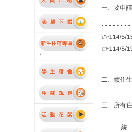
一、要
申
- - - - - - - -
👉️11
👉️114
- - - - - - - -
二、續住
三、所有
統