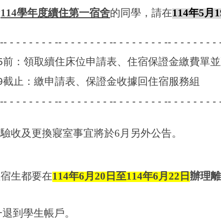
請
114
學年度續住第一宿舍
的同學，請在
114
年
5
月
1
 -- - - - - - - - -- - - - - - - - -- - - - - - - - -- - - - - - - - 
4/5/15前：領取續住床位申請表、住宿保證金繳費
/5/19截止：繳申請表、保證金收據回住宿服務組
 -- - - - - - - - -- - - - - - - - -- - - - - - - - -- - - - - - - - 
生驗收及更換寢室事宜將於
6
月另外公告。
住宿生都要在
114
年
6
月
20
日至
114
年
6
月
22
日
辦理
一退到學生帳戶。