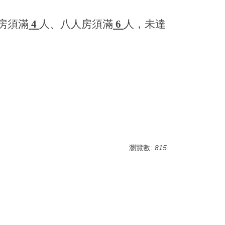
房須滿
4
人、八人房須滿
6
人，未達
瀏覽數:
815