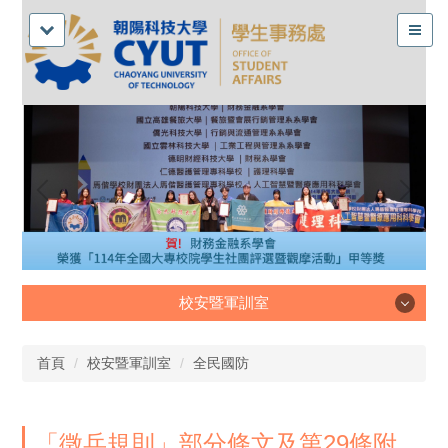
校安暨軍訓室
校安暨軍訓室
首頁
校安暨軍訓室
全民國防
「徵兵規則」部分條文及第29條附