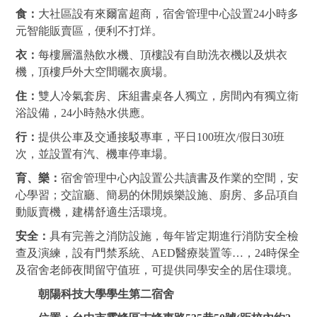
食：
大社區設有來爾富超商，宿舍管理中心設置24小時多
元智能販賣區，便利不打烊。
衣：
每樓層溫熱飲水機、頂樓設有自助洗衣機以及烘衣
機，頂樓戶外大空間曬衣廣場。
住：
雙人冷氣套房、床組書桌各人獨立，房間內有獨立衛
浴設備，24小時熱水供應。
行：
提供公車及交通接駁專車，平日100班次/假日30班
次，並設置有汽、機車停車場。
育、樂：
宿舍管理中心內設置公共讀書及作業的空間，安
心學習；交誼廳、簡易的休閒娛樂設施、廚房、多品項自
動販賣機，建構舒適生活環境。
安全：
具有完善之消防設施，每年皆定期進行消防安全檢
查及演練，設有門禁系統、
AED醫療裝置等…，
24時保全
及宿舍老師夜間留守值班，可提供同學安全的居住環境。
朝陽科技大學學生第二宿舍