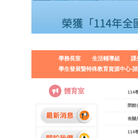
學務長室
生活輔導組
課
學生發展暨特殊教育資源中心-
體育室
11
閉館
有關
11