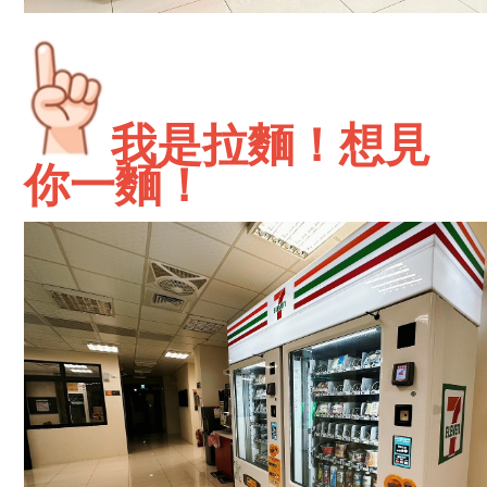
我是拉麵！想見
你一麵！