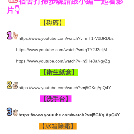
宿舍打掃步驟請跟小編一起看影
片
👇
【磁磚】
https://www.youtube.com/watch?v=mT1-V0BRDBs
https://www.youtube.com/watch?v=kqTY2J2eljM
https://www.youtube.com/watch?v=h9He9aNgyZg
【衛生紙盒】
https://www.youtube.com/watch?v=j5GKqjApQ4Y
【洗手台】
https://www.youtube.com/watch?v=j5GKqjApQ4Y
【冰箱除霜】