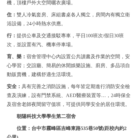
機，頂樓戶外大空間曬衣廣場。
住：
雙人冷氣套房、床組書桌各人獨立，房間內有獨立衛
浴設備，24小時熱水供應。
行：
提供公車及交通接駁專車，平日100班次/假日30班
次，並設置有汽、機車停車場。
育、樂：
宿舍管理中心內設置公共讀書及作業的空間，安
心學習；交誼廳、簡易的休閒娛樂設施、廚房、多品項自
動販賣機，建構舒適生活環境。
安全：
具有完善之消防設施，每年皆定期進行消防安全檢
查及演練，設有門禁系統、
AED醫療裝置等…，
24時保全
及宿舍老師夜間留守值班，可提供同學安全的居住環境。
朝陽科技大學學生第二宿舍
位置：
台中市霧峰區吉峰東路535巷50號(距校內約2
公里)。