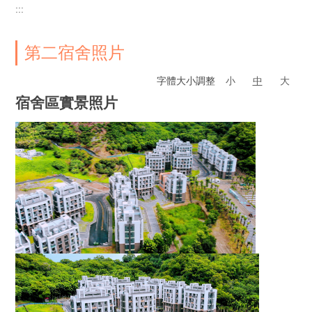
:::
第二宿舍照片
字體大小調整
小
中
大
宿舍區實景照片