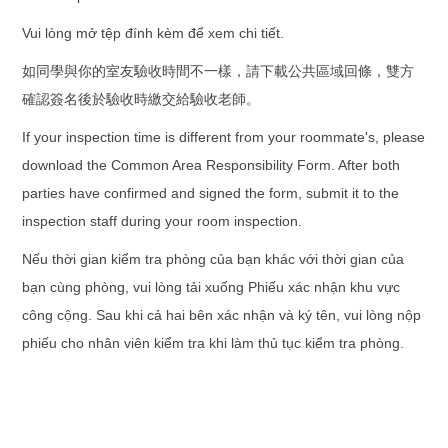
Vui lòng mở tệp đính kèm để xem chi tiết.
如同學與你的室友驗收時間不一樣，請下載公共區域回條，雙方
確認簽名後於驗收時繳交給驗收老師。
If your inspection time is different from your roommate's, please
download the Common Area Responsibility Form. After both
parties have confirmed and signed the form, submit it to the
inspection staff during your room inspection.
Nếu thời gian kiểm tra phòng của bạn khác với thời gian của
bạn cùng phòng, vui lòng tải xuống Phiếu xác nhận khu vực
công cộng. Sau khi cả hai bên xác nhận và ký tên, vui lòng nộp
phiếu cho nhân viên kiểm tra khi làm thủ tục kiểm tra phòng.