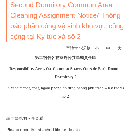
Second Dormitory Common Area
Cleaning Assignment Notice/ Thông
báo phân công vệ sinh khu vực công
cộng tại Ký túc xá số 2
字體大小調整
小
中
大
第二宿舍各寢室外公共區域責任區
Responsibility Areas for Common Spaces Outside Each Room –
Dormitory 2
ự
ộ
ừ
ụ
Khu v
c công c
ng ngoài phòng do t
ng phòng ph
trách – Ký túc xá
ố
s
2
請同學點開附件查看。
Please open the attached file for details.