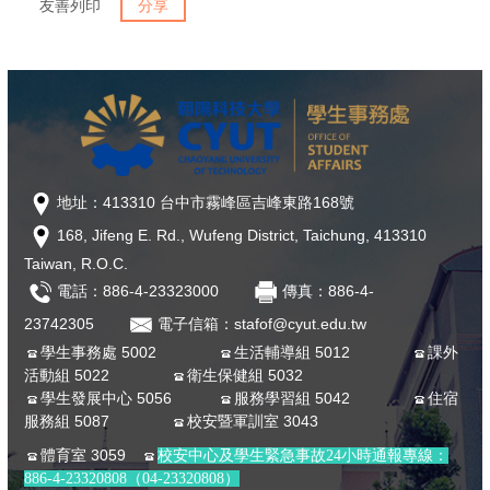
友善列印
分享
地址：413310 台中市霧峰區吉峰東路168號
168, Jifeng E. Rd., Wufeng District, Taichung, 413310
Taiwan, R.O.C.
電話：886-4-23323000
傳真：886-4-
23742305
電子信箱：stafof@cyut.edu.tw
學生事務處 5002
生活輔導組 5012
課外
活動組 5022
衛生保健組 5032
學生發展中心 5056
服務學習組 5042
住宿
服務組 5087
校安暨軍訓室 3043
體育室 3059
校安中心及學生緊急事故24小時通報專線：
886-4-23320808（04-23320808）