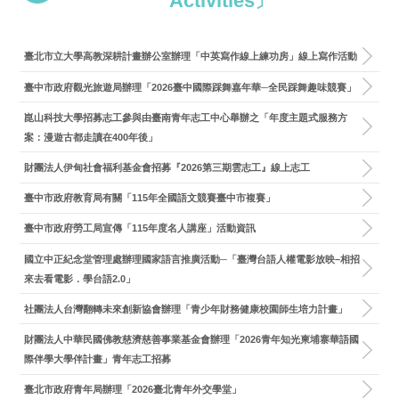
Activities〕
臺北市立大學高教深耕計畫辦公室辦理「中英寫作線上練功房」線上寫作活動
臺中市政府觀光旅遊局辦理「2026臺中國際踩舞嘉年華─全民踩舞趣味競賽」
崑山科技大學招募志工參與由臺南青年志工中心舉辦之「年度主題式服務方
案：漫遊古都走讀在400年後」
財團法人伊甸社會福利基金會招募『2026第三期雲志工』線上志工
臺中市政府教育局有關「115年全國語文競賽臺中市複賽」
臺中市政府勞工局宣傳「115年度名人講座」活動資訊
國立中正紀念堂管理處辦理國家語言推廣活動─「臺灣台語人權電影放映–相招
來去看電影．學台語2.0」
社團法人台灣翻轉未來創新協會辦理「青少年財務健康校園師生培力計畫」
財團法人中華民國佛教慈濟慈善事業基金會辦理「2026青年知光柬埔寨華語國
際伴學大學伴計畫」青年志工招募
臺北市政府青年局辦理「2026臺北青年外交學堂」