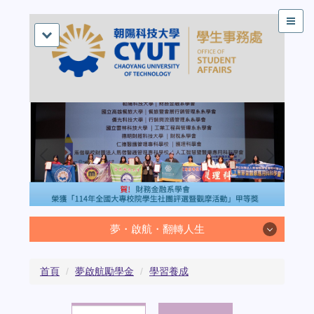
夢・啟航・翻轉人生
首頁
夢啟航勵學金
學習養成