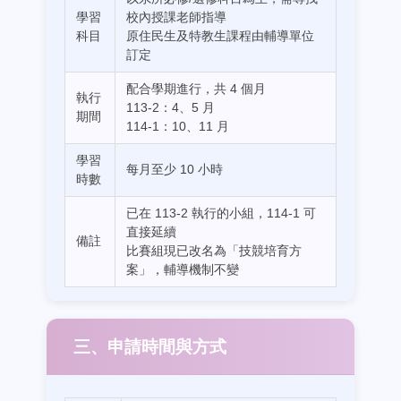
學習
校內授課老師指導
科目
原住民生及特教生課程由輔導單位
訂定
配合學期進行，共 4 個月
執行
113-2：4、5 月
期間
114-1：10、11 月
學習
每月至少 10 小時
時數
已在 113-2 執行的小組，114-1 可
直接延續
備註
比賽組現已改名為「技競培育方
案」，輔導機制不變
三、申請時間與方式