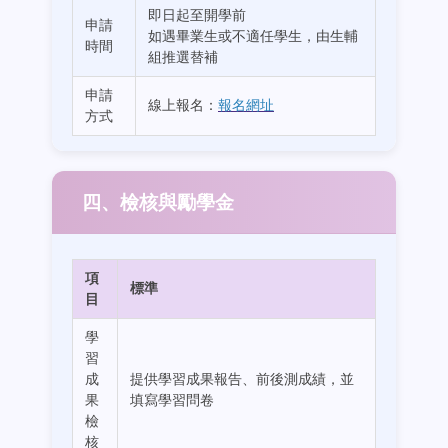
即日起至開學前
申請
如遇畢業生或不適任學生，由生輔
時間
組推選替補
申請
線上報名：
報名網址
方式
四、檢核與勵學金
項
標準
目
學
習
成
提供學習成果報告、前後測成績，並
果
填寫學習問卷
檢
核