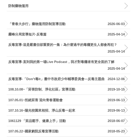
防制藥物濫用
「青春大步行」藥物濫用防制宣導活動
2026-06-03
霧峰分局宣導短片-反毒篇
2025-04-14
反毒宣導-這是嚴肅但卻重要的一集：為什麼過半的毒癮更生人都會再犯？
2025-04-14
反毒宣導-直到我的第一場Live Podcast，我才對毒癮者有更全面的了解
2025-04-14
反毒宣導-「Don’t毒it」臺中市政府少年輔導委員會—反毒主題曲
2024-12-06
108.10.08~「菸害防制、淨化社區」宣導活動
2019-10-15
107.05.01~拒絕菸害 迎向青春運動會
2019-06-13
107.10.16~陽光校園來相招、淨山反毒一起來
2019-06-13
1061129 「菸品鬆手、健康上手」活動
2018-06-07
107.05.22~國家劇院反毒宣導活動
2018-05-23