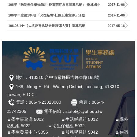
106年「防制學生藥物濫用-拒毒萌芽反毒宣導活動」-桐林國小
2017-11-06
106學年度第1學期 「光復新村-社區反毒宣導」活動
2017-11-06
106.05.14~【大坑反毒趴趴走暨漆彈大賽】宣導活動
2017-05-16
地址：413310 台中市霧峰區吉峰東路168號
168, Jifeng E. Rd., Wufeng District, Taichung, 413310
Taiwan, R.O.C.
電話：886-4-23323000
傳真：886-4-
23742305
電子信箱：stafof@cyut.edu.tw
學生事務處 5002
生活輔導組 5012
課外
活動組 5022
衛生保健組 5032
學生發展中心 5056
服務學習組 5042
住宿