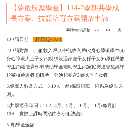
【夢啟航勵學金】114-2學期共學成
長方案、技競培育方案開放申請
字體大小調整
小
中
大
1.
申請日期：
(即日起~2/28)
2.
申請對象：
(1)
低收入戶(
2)
中低收入戶
(3)
身心障礙學生
(4)
身心障礙人士子女
(5)
特殊境遇家庭子女孫子女
(6)
原住民族
學生
(7)
獲教育部弱勢助學金補助學生
(
8)
家庭突遭變故經學
校審核通過者
(9)
懷孕、分娩和養育3歲以下子女者。
3.
錄取人數及方式：8-10人一組(採取同班、同系為優先原
則)。
4.
共學運作時間：115年4月、5月、10月、11月(每月計
10H，實際上課時間須由各小組決議)
5.
勵學金金額：