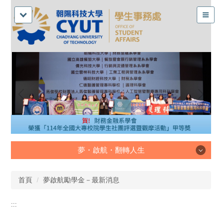
夢・啟航・翻轉人生
首頁
夢啟航勵學金－最新消息
:::