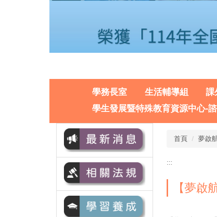
學務長室
生活輔導組
課
學生發展暨特殊教育資源中心-
首頁
夢啟
:::
【夢啟航