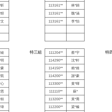
*昕
113161**
林*錦
*馡
113161**
魏*涵
*文
113161**
李*怡
特三組
特
*綾
111204**
蔡*宇
*明
114290**
沈*軒
*豪
114150**
賴*維
*凱
114200**
謝*豪
*心
113300**
黄*暉
*恩
111110**
蘇*
*桓
113200**
黃*喬
*瑋
112200**
梁*榛