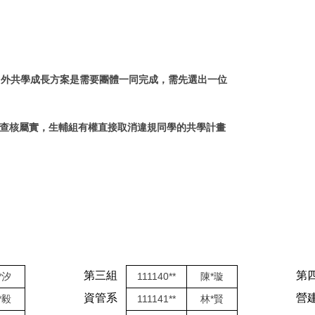
另外共學成長方案是需要團體一同完成，需先選出一位
組查核屬實，生輔組有權直接取消違規同學的共學計畫
第三組
第
*汐
111140**
陳*璇
資管系
營
*毅
111141**
林*賢