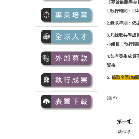
【夢啟航勵學金
1.
執行時間：11
2.
錄取準則：依據
3.
凡錄取共學成
小組長，執行期
4.
如有發生成員
資格。
5.
錄取名單(如圖
(圖A)
第一組
幼保系