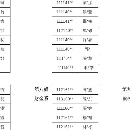
*璉
111141**
葉*湄
*竹
111140**
洪*薰
*言
111141**
邵*祐
*芸
112140**
馬*修
*祐
111140**
許*睿
*農
111140**
郭*
*妤
張*慧
111140**
111140**
李*皓
第八組
第
*方
112161**
陳*雯
財金系
*羽
113160**
陳*彤
航
*潔
111160**
張*婷
*嫙
112161**
楊*裕
*豔
112161**
林*岑