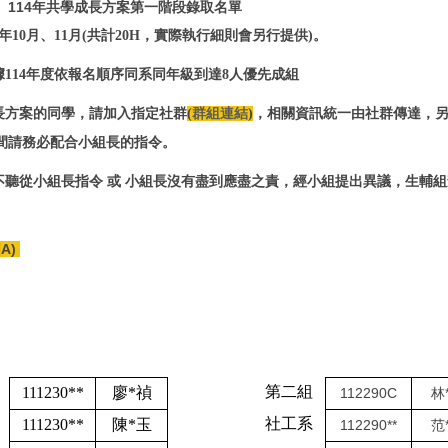
】114年共學成長方案第一階段錄取名單
4年10月、11月(共計20H，實際執行細則會另行提供)。
114年度依報名順序同系同年級到達8人優先成組
長方案的同學，請加入指定社群
(
群組連結
)
，相關資訊統一由社群傳達，
間請務必配合小組長的指令。
不聽從小組長指令 或 小組長沒有盡到應盡之責，經小組提出異議，生輔
A)
第二組
111230**
廖
*
禎
112290C
林
社工系
111230**
陳
*
玉
112290**
范