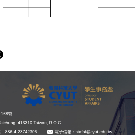
168號
, Taichung, 413310 Taiwan, R.O.C.
：886-4-23742305
電子信箱：stafof@cyut.edu.tw