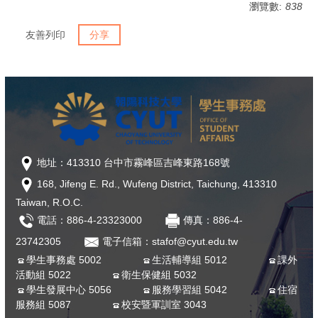
瀏覽數:
838
友善列印
分享
地址：413310 台中市霧峰區吉峰東路168號
168, Jifeng E. Rd., Wufeng District, Taichung, 413310
Taiwan, R.O.C.
電話：886-4-23323000
傳真：886-4-
23742305
電子信箱：stafof@cyut.edu.tw
學生事務處 5002
生活輔導組 5012
課外
活動組 5022
衛生保健組 5032
學生發展中心 5056
服務學習組 5042
住宿
服務組 5087
校安暨軍訓室 3043