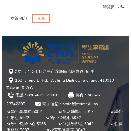
瀏覽數:
164
友善列印
分享
地址：413310 台中市霧峰區吉峰東路168號
168, Jifeng E. Rd., Wufeng District, Taichung, 413310
Taiwan, R.O.C.
電話：886-4-23323000
傳真：886-4-
23742305
電子信箱：stafof@cyut.edu.tw
學生事務處 5002
生活輔導組 5012
課外
活動組 5022
衛生保健組 5032
學生發展中心 5056
服務學習組 5042
住宿
服務組 5087
校安暨軍訓室 3043