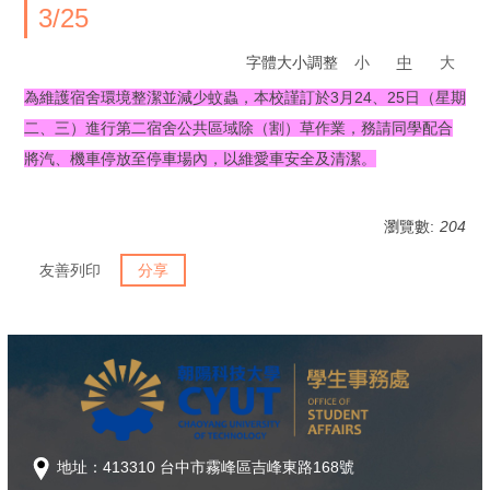
3/25
字體大小調整
小
中
大
為維護宿舍環境整潔並減少蚊蟲，本校謹訂於3月24、25日（星期
二、三）進行第二宿舍公共區域除（割）草作業，務請同學配合
將汽、機車停放至停車場內，以維愛車安全及清潔。
瀏覽數:
204
友善列印
分享
地址：413310 台中市霧峰區吉峰東路168號