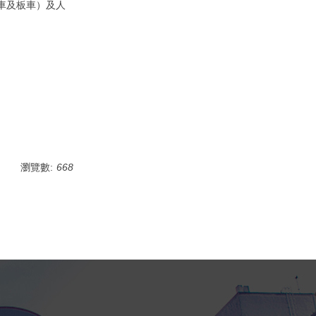
車及板車）及人
瀏覽數:
668