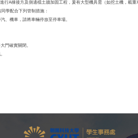
起進行A棟後方及側邊檔土牆加固工程，爰有大型機具需（如挖土機，載重
請同學配合下列管制措施：
止停汽、機車，請將車輛停放至停車場。
將大門確實關閉。
眠。