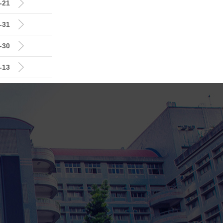
-21
-31
-30
-13