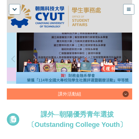
課外活動組
課外活動組
課外─朝陽優秀青年選拔
〔Outstanding College Youth〕