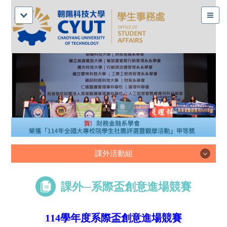
課外活動組
課外活動組
課外─系際盃創意進場競賽
114學年度系際盃創意進場競賽