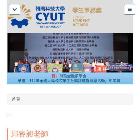
首頁
:::
邱睿昶老師