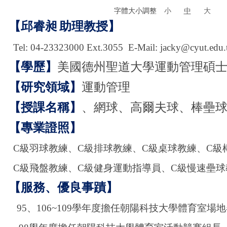
字體大小調整
小
中
大
【邱睿昶
助理教授】
Tel: 04-23323000 Ext.3055 E-Mail: jacky@cyut.edu
【學歷】
美國德州聖道大學運動管理碩
【研究領域】
運動管理
【授課名稱】
、網球、高爾夫球、棒壘
【專業證照】
C
級羽球教練、
C
級排球教練、
C
級桌球教練、
C
級
C
級飛盤教練、
C
級健身運動指導員、
C
級慢速壘球
【服務、優良事蹟】
95
、
106~109
學年度擔任朝陽科技大學體育室場地